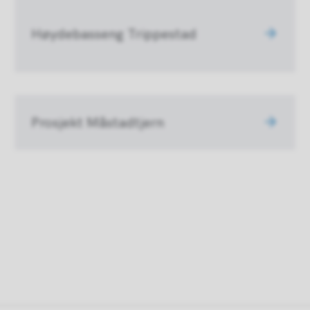
Høydebasseng Trippestad
Prosjekt Måstadtjern