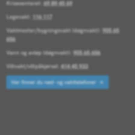
Krisesenteret:
69 89 45 69
Legevakt:
116 117
Vaktmester/bygningsvakt (døgnvakt):
905 65
656
Vann og avløp (døgnvakt):
905 65 656
Viltvakt/viltpåkjørsel:
414 45 933
Her finner du nød- og vakttelefoner