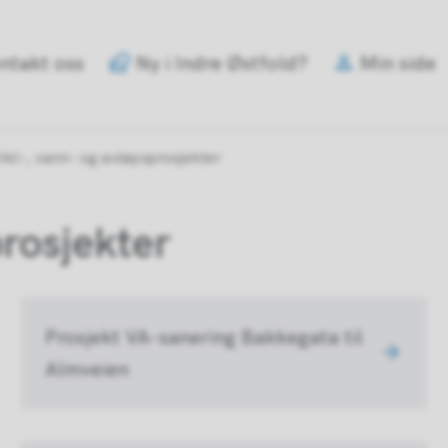
e
ntakt oss
Ny i Indre Østfold?
Min side
old
mune
Vei-, vann- og avløpsprosjekter
prosjekter
Prosjekt VA-sanering Bakkegata til
Almveien