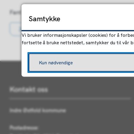
Fant du det du lette etter?
Samtykke
Ja
Nei
Vi bruker informasjonskapsler (cookies) for å forbed
fortsette å bruke nettstedet, samtykker du til vår 
Kun nødvendige
Kontakt oss
Indre Østfold kommune
Postadresse: