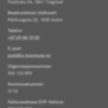
Postboks 34, 1861 Trøgstad
Besøksadresse (rådhuset):
Rådhusgata 22, 1830 Askim
Telefon:
+47 69 68 10 00
E-post:
post@io.kommune.no
Organisasjonsnummer:
920 123 899
Kommunenummer:
3118
Fakturaadresse EHF-faktura: