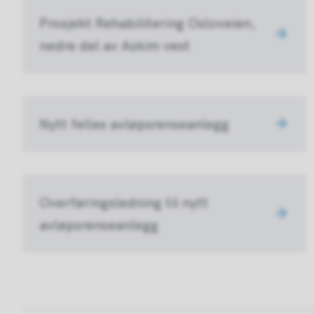
Prosjekt Rehabilitering Osloveien,
nedre del av Askim vest
Nytt felles avløpsrenseanlegg
Overføringsledning til nytt
avløpsrenseanlegg