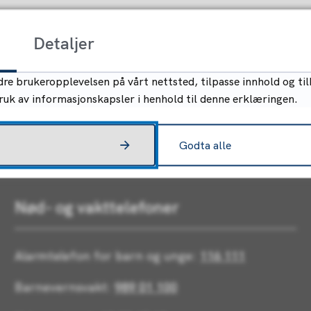
Detaljer
re brukeropplevelsen på vårt nettsted, tilpasse innhold og til
bruk av informasjonskapsler i henhold til denne erklæringen.
Godta alle
Nød- og vakttelefoner
Alarmtelefon for barn og unge:
116 111
Barnevernsvakt:
989 01 100