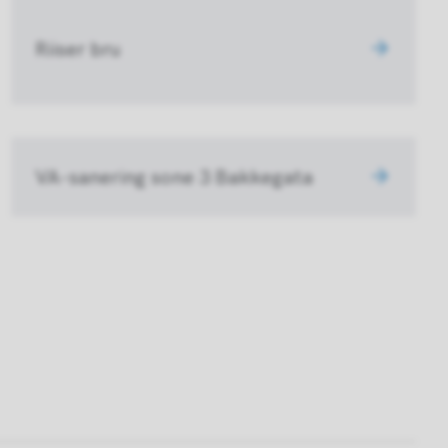
Riiser bru
VA-sanering sone 3 Bakkegata