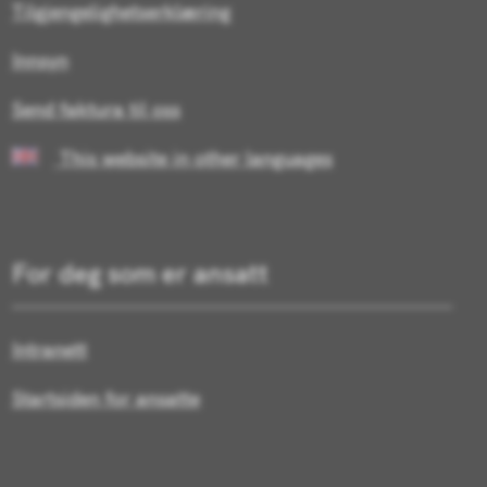
Tilgjengelighetserklæring
Innsyn
Send faktura til oss
This website in other languages
For deg som er ansatt
Intranett
Startsiden for ansatte