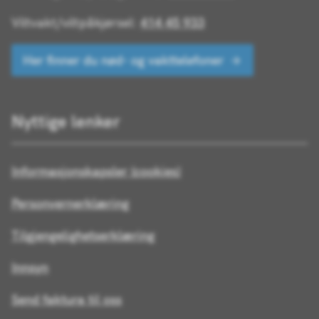
Viltvakt/viltpåkjørsel:
414 45 933
Her finner du nød- og vakttelefoner
Nyttige lenker
Informasjonskapsler (cookies)
Personvernerklæring
Tilgjengelighetserklæring
Innsyn
Send faktura til oss