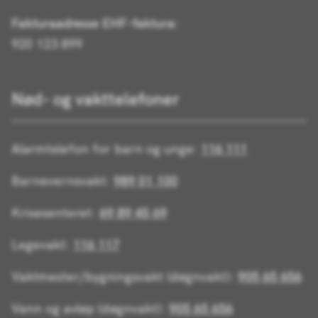
Fakturaadresse EHF-faktura:
920 123 899
Nød- og vakttelefoner
Alarmtelefon for barn og unge:
116 111
Barnevernsvakt:
989 01 100
Krisesenteret:
69 89 45 69
Legevakt:
116 117
Vaktmester/bygningsvakt (døgnvakt):
905 65 656
Vann og avløp (døgnvakt):
905 65 656