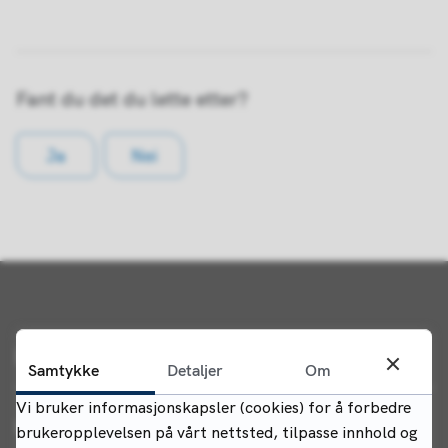
Fant du det du lette etter?
Ja
Nei
Kontakt oss
Samtykke
Detaljer
Om
Vi bruker informasjonskapsler (cookies) for å forbedre
Indre Østfold kommune
brukeropplevelsen på vårt nettsted, tilpasse innhold og