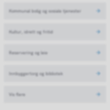
Kommunal bolig og sosiale tjenester
Kultur, idrett og fritid
Reservering og leie
Innbyggertorg og bibliotek
Vis flere