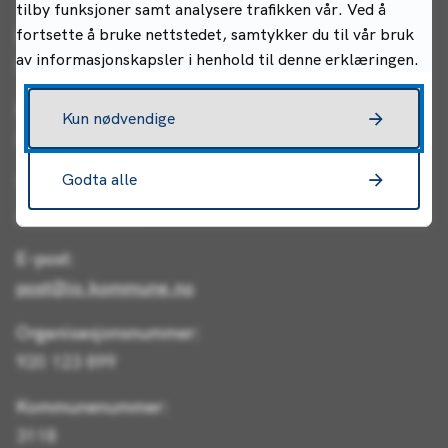
tilby funksjoner samt analysere trafikken vår. Ved å
fortsette å bruke nettstedet, samtykker du til vår bruk
Postadresse:
av informasjonskapsler i henhold til denne erklæringen.
Postboks 34, 1861 Trøgstad
Besøksadresse (rådhuset):
Kun nødvendige
Rådhusgata 22, 1830 Askim
Godta alle
Telefon:
+47 69 68 10 00
E-post:
post@io.kommune.no
Organisasjonsnummer:
920 123 899
Kommunenummer:
3118