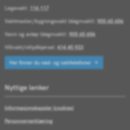
Legevakt:
116 117
Vaktmester/bygningsvakt (døgnvakt):
905 65 656
Vann og avløp (døgnvakt):
905 65 656
Viltvakt/viltpåkjørsel:
414 45 933
Her finner du nød- og vakttelefoner
Nyttige lenker
Informasjonskapsler (cookies)
Personvernerklæring