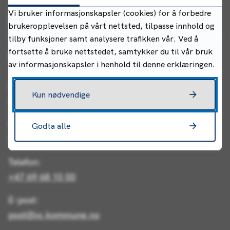
Vi bruker informasjonskapsler (cookies) for å forbedre
Kontakt oss
brukeropplevelsen på vårt nettsted, tilpasse innhold og
tilby funksjoner samt analysere trafikken vår. Ved å
fortsette å bruke nettstedet, samtykker du til vår bruk
Indre Østfold kommune
av informasjonskapsler i henhold til denne erklæringen.
Postadresse:
Kun nødvendige
Postboks 34, 1861 Trøgstad
Besøksadresse (rådhuset):
Godta alle
Rådhusgata 22, 1830 Askim
Telefon:
+47 69 68 10 00
E-post:
post@io.kommune.no