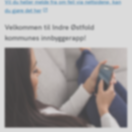
Vil du heller melde fra om feil via nettsidene, kan
du gjøre det her
Velkommen til Indre Østfold
kommunes innbyggerapp!