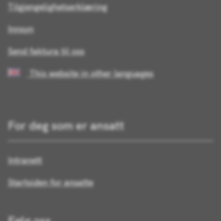
Tilgjengelighetserklæring
Innsyn
Send faktura til oss
This website in other languages
For deg som er ansatt
Intranett
Startsiden for ansatte
Følg oss