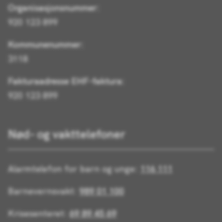
Organisasjonsnummer:
920 123 899
Kommunenummer:
3118
Fakturaadresse EHF-faktura:
920 123 899
Nød- og vakttelefoner
Alarmtelefon for barn og unge:
116 111
Barnevernsvakt:
989 01 100
Krisesenteret:
69 89 45 69