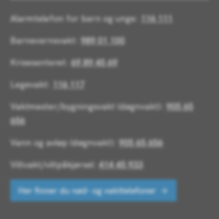
Alarmtelefon for barn og unge:
116 111
Barnevernsvakt:
989 01 100
Krisesenteret:
69 89 45 69
Legevakt:
116 117
Vaktmester/bygningsvakt (døgnvakt):
905 65
656
Vann og avløp (døgnvakt):
905 65 656
Viltvakt/viltpåkjørsel:
414 45 933
Her finner du nød- og vakttelefoner