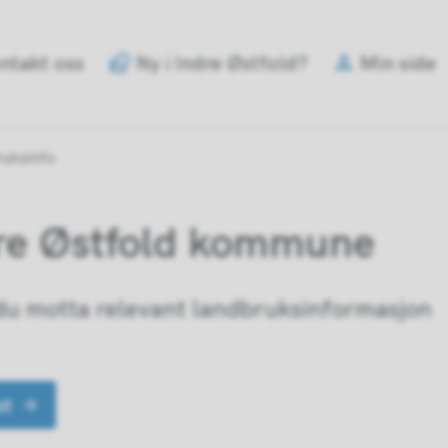
e
ntakt oss
Ny i Indre Østfold?
Min side
old
mune
uksinfo
dre Østfold kommune
 du motta relevant landbruksinformasjon
st