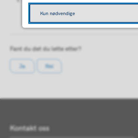
Neste
Kun nødvendige
Fant du det du lette etter?
Ja
Nei
Kontakt oss