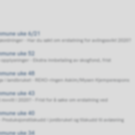
ommune uke 6/21
ordninger - Har du søkt om erstatning for avlingssvikt 2020?
ommune uke 52
opplysninger - Ekstra innbetaling av skogfond, frist
ommune uke 48
ga i landbruket - REKO-ringen Askim/Mysen Kjemperespons
ommune uke 43
rovvilt i 2020? - Frist for å søke om erstatning ved
ommune uke 40
Produksjonstilskudd i jordbruket og tilskudd til avløsning
ommune uke 34