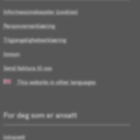
Informasjonskapsler (cookies)
Personvernerklæring
Tilgjengelighetserklæring
Innsyn
Send faktura til oss
This website in other languages
For deg som er ansatt
Intranett