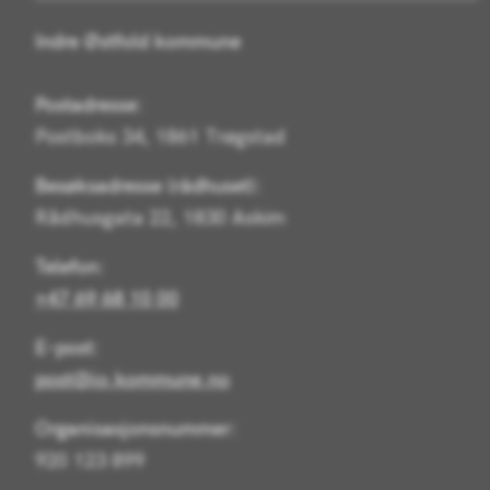
Indre Østfold kommune
Postadresse:
Postboks 34, 1861 Trøgstad
Besøksadresse (rådhuset):
Rådhusgata 22, 1830 Askim
Telefon:
+47 69 68 10 00
E-post:
post@io.kommune.no
Organisasjonsnummer:
920 123 899