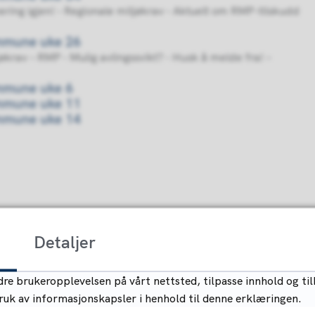
nering igjen! - Regionale miljøkrav - Aktuelt om RMP-tilskudd
ommune uke 26
jøkrav – RMP - Mulig avlingssvikt? - Husk å melde fra! –
ommune uke 6
ommune uke 11
ommune uke 14
Detaljer
re brukeropplevelsen på vårt nettsted, tilpasse innhold og til
bruk av informasjonskapsler i henhold til denne erklæringen.