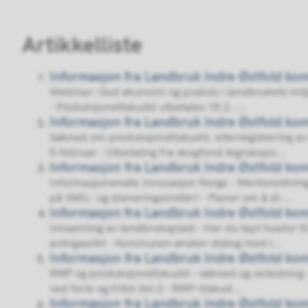
Artikkelliste
Informasjon fra Landbruk Indre Østfold k
Webinar: God økonomi og praksis i landbrukets miljø
- Produksjonstilskudd utbetales 18.2. ...
Informasjon fra Landbruk Indre Østfold k
Søknad om produksjonstilskudd, etterregistrering av 
5.februar - Utbetaling fra skogfond regnskaps...
Informasjon fra Landbruk Indre Østfold k
Informasjonsmøte Innovasjon Norge - Mentorordnin
på SMIL- og dreneringsmidler! - Planer om å dr...
Informasjon fra Landbruk Indre Østfold k
Innsamling av landbruksplast - Har du tapt husdyr til 
avlingssvikt - Kommunen ønsker dialog med l...
Informasjon fra Landbruk Indre Østfold k
RMP og produksjonstilskudd – søknad og veiledning - 
ved ferie og fritid del 2 - RMP-tilskud...
Informasjon fra Landbruk Indre Østfold k