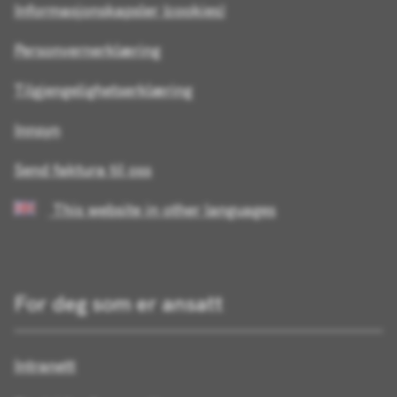
Informasjonskapsler (cookies)
Personvernerklæring
Tilgjengelighetserklæring
Innsyn
Send faktura til oss
This website in other languages
For deg som er ansatt
Intranett