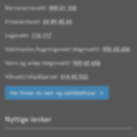
Barnevernsvakt:
989 01 100
Krisesenteret:
69 89 45 69
Legevakt:
116 117
Vaktmester/bygningsvakt (døgnvakt):
905 65 656
Vann og avløp (døgnvakt):
905 65 656
Viltvakt/viltpåkjørsel:
414 45 933
Her finner du nød- og vakttelefoner
Nyttige lenker