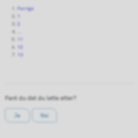
Forrige
1
2
...
11
12
13
Fant du det du lette etter?
Ja
Nei