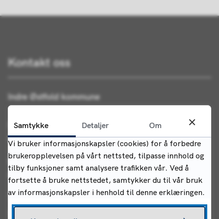
Kontakt oss
Indre Østfold kommune
Postadresse:
Samtykke
Detaljer
Om
Postboks 34, 1861 Trøgstad
Vi bruker informasjonskapsler (cookies) for å forbedre
brukeropplevelsen på vårt nettsted, tilpasse innhold og
Besøksadresse (rådhuset):
tilby funksjoner samt analysere trafikken vår. Ved å
Rådhusgata 22, 1830 Askim
fortsette å bruke nettstedet, samtykker du til vår bruk
av informasjonskapsler i henhold til denne erklæringen.
Telefon:
+47 69 68 10 00