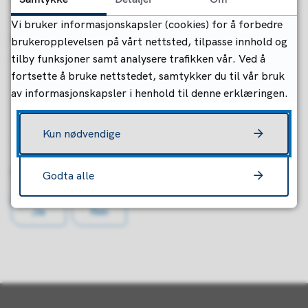
Vi bruker informasjonskapsler (cookies) for å forbedre
Publisert
23.11.2023 13.00
brukeropplevelsen på vårt nettsted, tilpasse innhold og
tilby funksjoner samt analysere trafikken vår. Ved å
Sist endret
11.07.2025 11.57
fortsette å bruke nettstedet, samtykker du til vår bruk
av informasjonskapsler i henhold til denne erklæringen.
Kun nødvendige
Fant du det du lette etter?
Godta alle
Ja
Nei