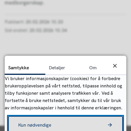
medborgerskap.
Publisert
20.02.2026 10.33
Sist endret
20.02.2026 10.34
Samtykke
Detaljer
Om
Fant du det du lette etter?
Vi bruker informasjonskapsler (cookies) for å forbedre
brukeropplevelsen på vårt nettsted, tilpasse innhold og
tilby funksjoner samt analysere trafikken vår. Ved å
Ja
Nei
fortsette å bruke nettstedet, samtykker du til vår bruk
av informasjonskapsler i henhold til denne erklæringen.
Kun nødvendige