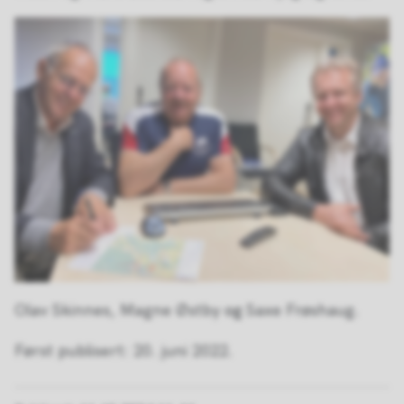
Olav Skinnes, Magne Østby
og
Saxe Frøshaug.
Først publisert: 20. juni 2022.