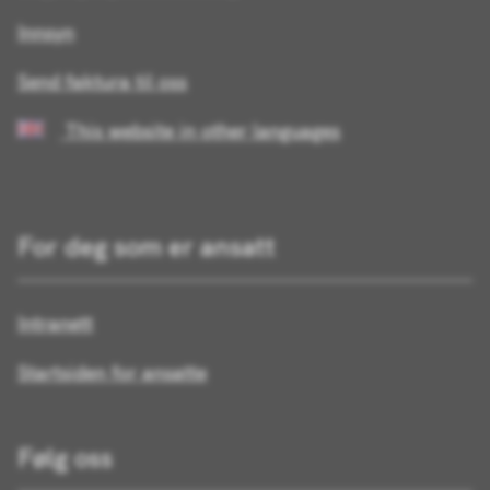
Innsyn
Send faktura til oss
This website in other languages
For deg som er ansatt
Intranett
Startsiden for ansatte
Følg oss