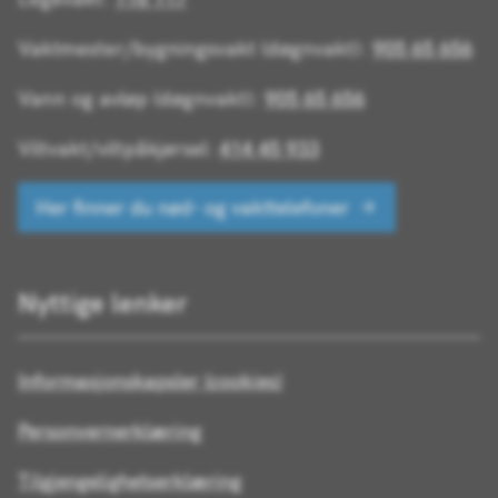
Vaktmester/bygningsvakt (døgnvakt):
905 65 656
Vann og avløp (døgnvakt):
905 65 656
Viltvakt/viltpåkjørsel:
414 45 933
Her finner du nød- og vakttelefoner
Nyttige lenker
Informasjonskapsler (cookies)
Personvernerklæring
Tilgjengelighetserklæring