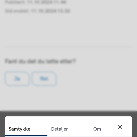
Publisert
11.10.2024 11.44
Sist endret
11.10.2024 13.33
Fant du det du lette etter?
Ja
Nei
Samtykke
Detaljer
Om