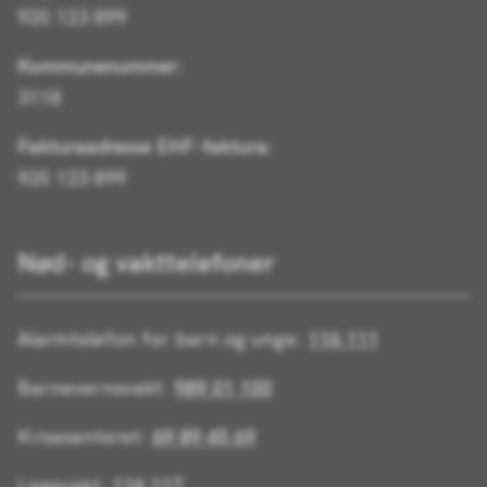
920 123 899
Kommunenummer:
3118
Fakturaadresse EHF-faktura:
920 123 899
Nød- og vakttelefoner
Alarmtelefon for barn og unge:
116 111
Barnevernsvakt:
989 01 100
Krisesenteret:
69 89 45 69
Legevakt:
116 117