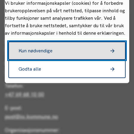
Kontakt oss
Vi bruker informasjonskapsler (cookies) for å forbedre
brukeropplevelsen på vårt nettsted, tilpasse innhold og
tilby funksjoner samt analysere trafikken vår. Ved å
Indre Østfold kommune
fortsette å bruke nettstedet, samtykker du til vår bruk
av informasjonskapsler i henhold til denne erklæringen.
Postadresse:
Postboks 34, 1861 Trøgstad
Kun nødvendige
Besøksadresse (rådhuset):
Godta alle
Rådhusgata 22, 1830 Askim
Telefon:
+47 69 68 10 00
E-post:
post@io.kommune.no
Organisasjonsnummer: