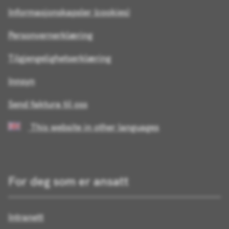
Informasjonskapsler (cookies)
Personvernerklæring
Tilgjengelighetserklæring
Innsyn
Send faktura til oss
This website in other languages
For deg som er ansatt
Intranett