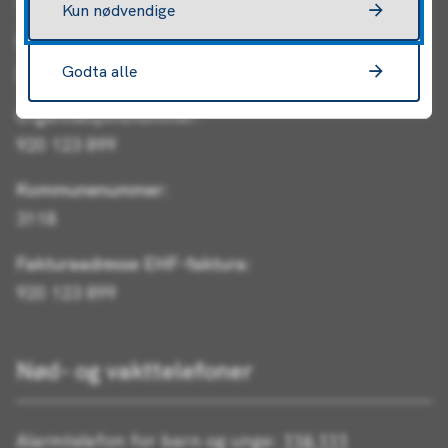
Kun nødvendige
E-post:
post@io.kommune.no
Godta alle
Organisasjonsnummer:
920 123 899
Kommunenummer:
3118
Fakturaadresse EHF-faktura:
920 123 899
Nød- og vakttelefoner
Alarmtelefon for barn og unge:
116 111