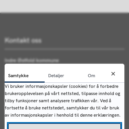
Kontakt oss
Indre Østfold kommune
Samtykke
Detaljer
Om
Postadresse:
Postboks 34, 1861 Trøgstad
Vi bruker informasjonskapsler (cookies) for å forbedre
brukeropplevelsen på vårt nettsted, tilpasse innhold og
Besøksadresse (rådhuset):
tilby funksjoner samt analysere trafikken vår. Ved å
Rådhusgata 22, 1830 Askim
fortsette å bruke nettstedet, samtykker du til vår bruk
av informasjonskapsler i henhold til denne erklæringen.
Telefon:
+47 69 68 10 00