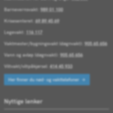
Barnevernsvakt:
989 01 100
Krisesenteret:
69 89 45 69
Legevakt:
116 117
Vaktmester/bygningsvakt (døgnvakt):
905 65 656
Vann og avløp (døgnvakt):
905 65 656
Viltvakt/viltpåkjørsel:
414 45 933
Her finner du nød- og vakttelefoner
Nyttige lenker