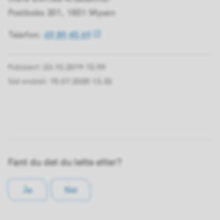
Postboks 301, 1851 Mysen
Telefon:
69 89 45 69
Publisert
23.10.2019 12.59
Sist endret
15.07.2025 13.32
Fant du det du lette etter?
Ja
Nei