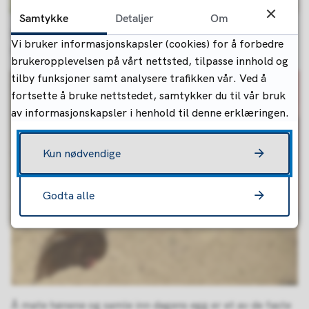
Samtykke
Detaljer
Om
Ronny er ferdig med forberedelsene og det nærmer seg
Vi bruker informasjonskapsler (cookies) for å forbedre
kuslipp.
brukeropplevelsen på vårt nettsted, tilpasse innhold og
tilby funksjoner samt analysere trafikken vår. Ved å
fortsette å bruke nettstedet, samtykker du til vår bruk
av informasjonskapsler i henhold til denne erklæringen.
Kun nødvendige
Godta alle
Å mate hønene og samle inn dagens egg er et av de faste