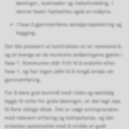
løsninger, kostnader og risikofordeling. I
denne fasen fastsettes også en målpris.
I fase 2 gjennomføres detaljprosjektering og
bygging.
Det ble presisert at kontrakten er et rammeverk,
og at mange av de konkrete avklaringene gjøres i
fase 1. Kommunen står fritt til å avslutte etter
fase 1, og har ingen plikt til å inngå avtale om
gjennomføring.
For å sikre god kontroll med risiko og samtidig
legge til rette for gode løsninger, er det lagt opp
til flere viktige tiltak. Det er valgt entreprenører
med relevant erfaring og kompetanse, og det
arbeides systematisk med å utvikle et godt