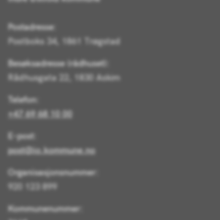
Postadresse:
Postboks 34, 1861 Trøgstad
Besøksadresse (rådhuset):
Rådhusgata 22, 1830 Askim
Telefon:
+47 69 68 10 00
E-post:
post@io.kommune.no
Organisasjonsnummer:
920 123 899
Kommunenummer: