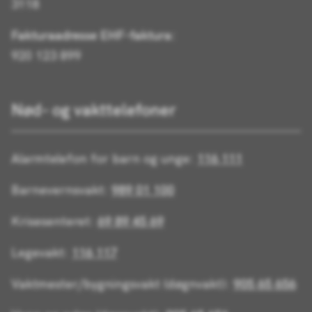
3118
Fakturaadresse EHF-faktura:
920 123 899
Nød- og vakttelefoner
Alarmtelefon for barn og unge:
116 111
Barnevernsvakt:
989 01 100
Krisesenteret:
69 89 45 69
Legevakt:
116 117
Vaktmester/bygningsvakt (døgnvakt):
905 65 656