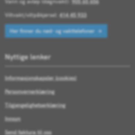
Vann og avløp (døgnvakt):
905 65 656
Viltvakt/viltpåkjørsel:
414 45 933
Her finner du nød- og vakttelefoner
Nyttige lenker
Informasjonskapsler (cookies)
Personvernerklæring
Tilgjengelighetserklæring
Innsyn
Send faktura til oss