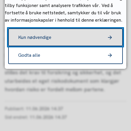
tilby funksjoner samt analysere trafikken vår. Ved å
redusere usikkerhet og unngå unødvendige
fortsette å bruke nettstedet, samtykker du til vår bruk
kostnader senere i prosjektet.
av informasjonskapsler i henhold til denne erklæringen.
Kontraktene inneholder også sentrale
Kun nødvendige
mekanismer for å håndtere risiko. Det er blant
annet krav om at utslippstillatelsen skal oppfylles,
bestemmelser om dagmulkt ved forsinkelse, samt
Godta alle
tydelige regler for ansvar, feil og mangler. I tillegg
stilles det krav til forsikring og sikkerhet, og det
utarbeides et eget risikodokument som klargjør
hvordan risiko er fordelt mellom partene.
Publisert
11.06.2026 14.37
Sist endret
11.06.2026 14.37