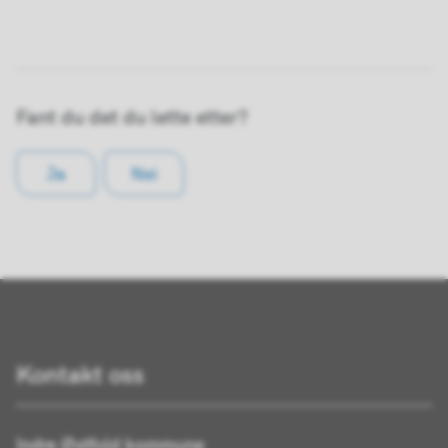
Fant du det du lette etter?
Ja
Nei
Kontakt oss
Indre Østfold kommune