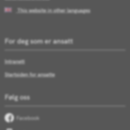
This website in other languages
For deg som er ansatt
Intranett
Startsiden for ansatte
Følg oss
Facebook