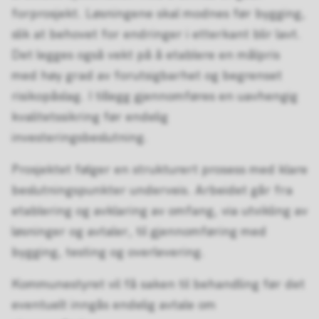
forprosjekt. Løsningene skal modnes før bygging,
slik at behovet for endringer i etterkant blir lavt.
Det legges også vekt på å etablere en målpris
med høy grad av forutsigbarhet og begrenset
risikopåslag. I tillegg gjennomføres en uavhengig
kvalitetssikring før endelig
investeringsbeslutning.
Prosjektet følger en strukturert prosess med klare
beslutningspunkter underveis. Arbeidet går fra
etablering og avklaring av omfang, via utvikling av
løsninger og avtaler, til gjennomføring med
bygging, testing og overlevering.
Kommunestyret vil få saken til behandling før det
eventuelt inngås endelig avtale om