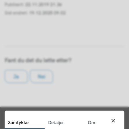
Publisert
22.11.2019 21.36
Sist endret
19.12.2025 09.02
Fant du det du lette etter?
Ja
Nei
Samtykke
Detaljer
Om