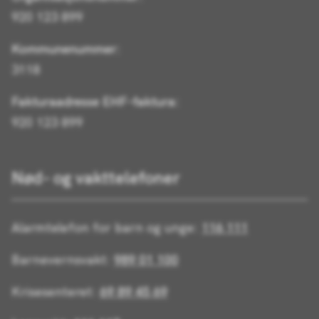
920 123 899
Kommunenummer:
3118
Fakturaadresse EHF-faktura:
920 123 899
Nød- og vakttelefoner
Alarmtelefon for barn og unge:
116 111
Barnevernsvakt:
989 01 100
Krisesenteret:
69 89 45 69