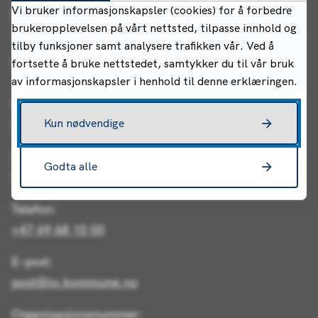
Kontakt oss
Vi bruker informasjonskapsler (cookies) for å forbedre
brukeropplevelsen på vårt nettsted, tilpasse innhold og
tilby funksjoner samt analysere trafikken vår. Ved å
Indre Østfold kommune
fortsette å bruke nettstedet, samtykker du til vår bruk
av informasjonskapsler i henhold til denne erklæringen.
Postadresse:
Kun nødvendige
Postboks 34, 1861 Trøgstad
Besøksadresse (rådhuset):
Godta alle
Rådhusgata 22, 1830 Askim
Telefon:
+47 69 68 10 00
E-post:
post@io.kommune.no
Organisasjonsnummer: