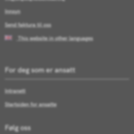
Innsyn
Send faktura til oss
This website in other languages
For deg som er ansatt
Intranett
Startsiden for ansatte
Følg oss