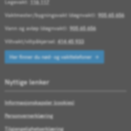
Legevakt:
116 117
Vaktmester/bygningsvakt (døgnvakt):
905 65 656
Vann og avløp (døgnvakt):
905 65 656
Viltvakt/viltpåkjørsel:
414 45 933
Her finner du nød- og vakttelefoner
Nyttige lenker
Informasjonskapsler (cookies)
Personvernerklæring
Tilgjengelighetserklæring