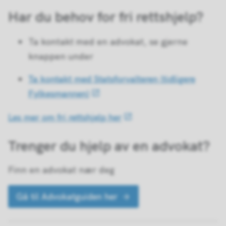
Har du behov for fri rettshjelp?
Ta kontakt med en advokat, se gjerne
knappen under
Ta kontakt med Statsforvalteren (tidligere
Fylkesmannen)
Les mer om fri rettshjelp her
Trenger du hjelp av en advokat?
Finn en advokat nær deg
Gå til Advokatguiden her