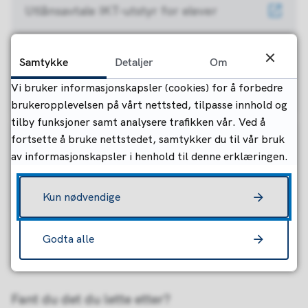
Utlånsavtale IKT-utstyr for elever
Samtykke
Detaljer
Om
Søknad om særskilt tilrettelegging på
Vi bruker informasjonskapsler (cookies) for å forbedre
eksamen
brukeropplevelsen på vårt nettsted, tilpasse innhold og
tilby funksjoner samt analysere trafikken vår. Ved å
fortsette å bruke nettstedet, samtykker du til vår bruk
Forskrift om hovedmål ved offentlige
av informasjonskapsler i henhold til denne erklæringen.
grunnskoler i Indre Østfold kommune
(PDF, 116 kB)
Kun nødvendige
Godta alle
Fant du det du lette etter?