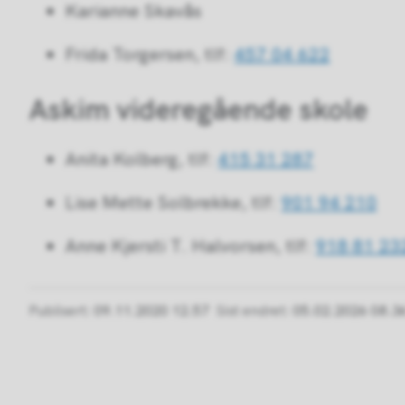
Karianne Skavås
Frida Torgersen, tlf:
457 04 622
Askim videregående skole
Anita Kolberg, tlf:
415 31 287
Lise Mette Solbrekke, tlf:
901 94 210
Anne Kjersti T. Halvorsen, tlf:
918 81 23
Publisert
09.11.2020 12.57
Sist endret
05.02.2026 08.3