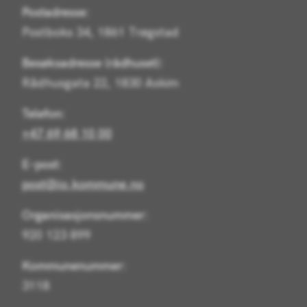
Postadresse:
Postboks 34, 1861 Trøgstad
Besøksadresse (rådhuset):
Rådhusgata 22, 1830 Askim
Telefon:
+47 69 68 10 00
E-post:
post@io.kommune.no
Organisasjonsnummer:
920 123 899
Kommunenummer:
3118