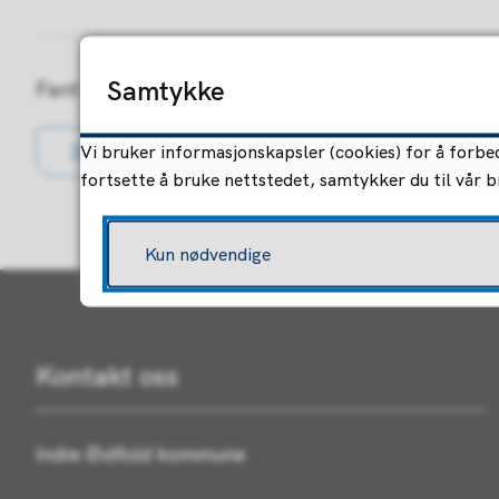
Samtykke
Fant du det du lette etter?
Ja
Nei
Vi bruker informasjonskapsler (cookies) for å forbed
fortsette å bruke nettstedet, samtykker du til vår 
Kun nødvendige
Kontakt oss
Indre Østfold kommune