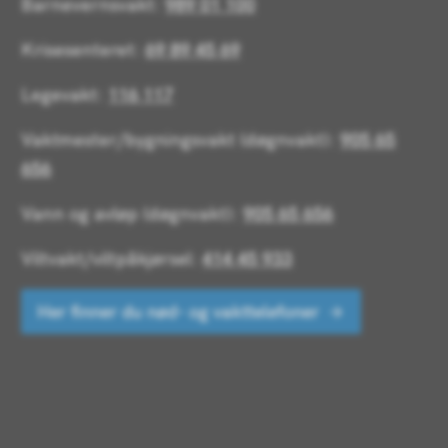
Barnevernsvakt:
989 01 100
Krisesenteret:
69 89 45 69
Legevakt:
116 117
Vaktmester/bygningsvakt (døgnvakt):
905 65
656
Vann og avløp (døgnvakt):
905 65 656
Viltvakt/viltpåkjørsel:
414 45 933
Her finner du nød- og vakttelefoner