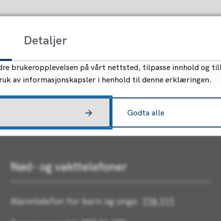
Detaljer
re brukeropplevelsen på vårt nettsted, tilpasse innhold og til
bruk av informasjonskapsler i henhold til denne erklæringen.
Godta alle
Nød- og vakttelefoner
Alarmtelefon for barn og unge:
116 111