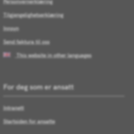
Personvernerklæring
Tilgjengelighetserklæring
Innsyn
Send faktura til oss
This website in other languages
For deg som er ansatt
Intranett
Startsiden for ansatte