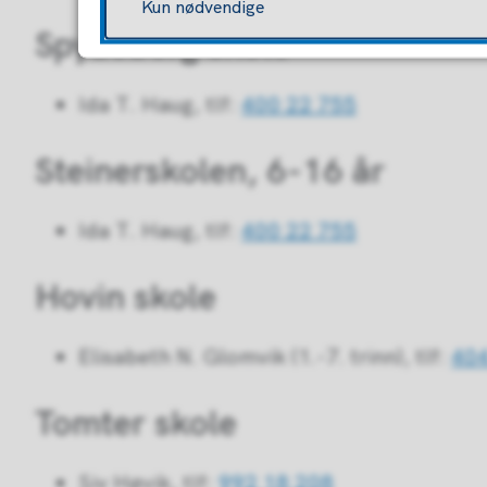
Kun nødvendige
Spydeberg skole
Ida T. Haug, tlf:
400 22 755
Steinerskolen, 6-16 år
Ida T. Haug, tlf:
400 22 755
Hovin skole
Elisabeth N. Glomvik (1.-7. trinn), tlf:
404
Tomter skole
Siv Høvik, tlf:
992 18 208