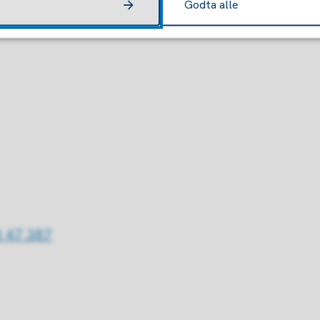
Godta alle
 47 387