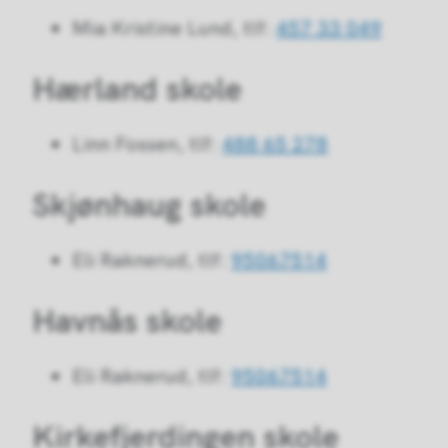
Mia Kristine Lund, tlf:
457 33 049
Hærland skole
Linn Fossen, tlf:
488 65 278
Skjønhaug skole
Eli Raknerud, tlf:
95067514
Havnås skole
Eli Raknerud, tlf:
95067514
Kirkefjerdingen skole