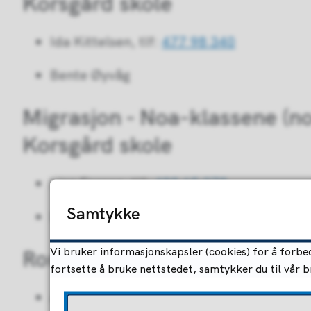
Korsgård skole
Ida Kittelsen, tlf:
477 98 340
Bente Øyvåg
Migrasjon - Noa-klassene (n
Korsgård skole
Linn Fossen, tlf:
488 65 278
Samtykke
Liv-Marie Tinggård
Vi bruker informasjonskapsler (cookies) for å forbed
Rom skole
fortsette å bruke nettstedet, samtykker du til vår 
Anette Kjeserud, tlf:
476 98 897