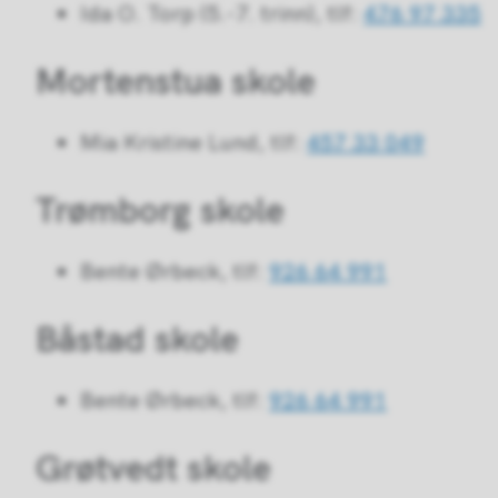
Ida O. Torp (5.-7. trinn), tlf:
476 97 335
Mortenstua skole
Mia Kristine Lund, tlf:
457 33 049
Trømborg skole
Bente Ørbeck, tlf:
926 64 991
Båstad skole
Bente Ørbeck, tlf:
926 64 991
Grøtvedt skole