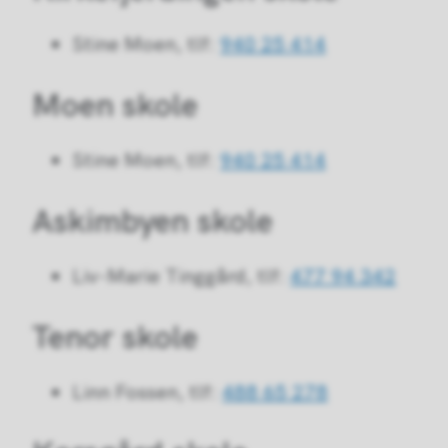
Stine Moen, tlf:
940 25 414
Moen skole
Stine Moen, tlf:
940 25 414
Askimbyen skole
Liv-Marie Tinggård, tlf:
477 94 342
Tenor skole
Linn Fossen, tlf:
488 65 278