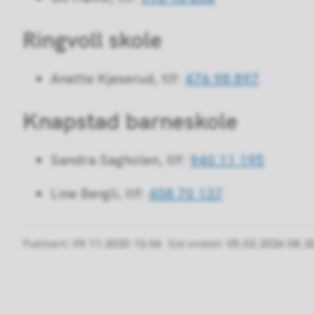
Ringvoll skole
Anette Kjeserud, tlf:
476 98 897
Knapstad barneskole
Sandra Sagholen, tlf:
940 11 195
Line Bergli, tlf:
458 70 137
Publisert
09.11.2020 12.06
Sist endret
05.02.2026 08.3