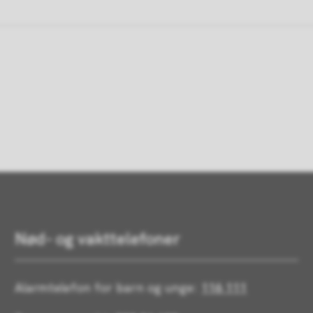
Nød- og vakttelefoner
Alarmtelefon for barn og unge:
116 111