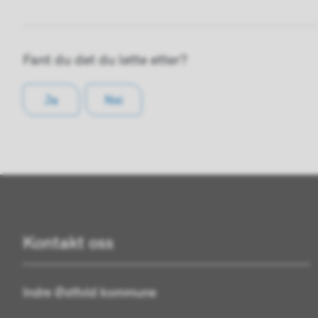
Fant du det du lette etter?
Ja
Nei
Kontakt oss
Indre Østfold kommune