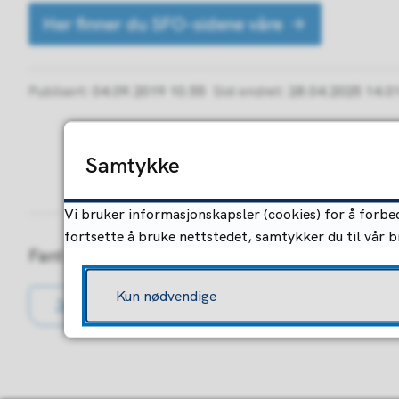
Her finner du SFO-sidene våre
Publisert
04.09.2019 10.55
Sist endret
28.04.2025 14.0
Samtykke
Vi bruker informasjonskapsler (cookies) for å forbed
fortsette å bruke nettstedet, samtykker du til vår 
Fant du det du lette etter?
Kun nødvendige
Ja
Nei