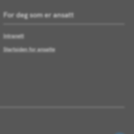
For deg som er ansatt
Intranett
Startsiden for ansatte