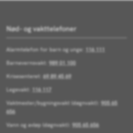
Nød- og vakttelefoner
Alarmtelefon for barn og unge:
116 111
Barnevernsvakt:
989 01 100
Krisesenteret:
69 89 45 69
Legevakt:
116 117
Vaktmester/bygningsvakt (døgnvakt):
905 65
656
Vann og avløp (døgnvakt):
905 65 656