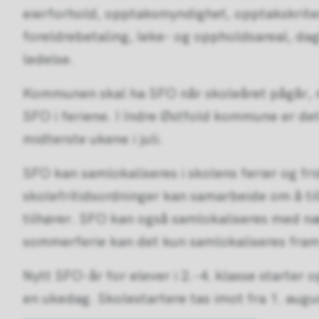
eierforhold, opptaksmyndighet, opptakskriter
foreldrebetaling, leke- og oppholdsareal, da
ledelse.
Kommunen skal ha SFO når skoleåret pågår, me
SFO i feriene. I Indre Østfold kommune er det
midterste ukene i juli.
SFO kan samlokaliseres i skolens ferier og frid
skolefritidsordninger kan samarbeide om å ti
tilhører. SFO kan også samlokaliseres med n
sommerferie kan det kun samlokaliseres fram 
Nytt SFO-år for elever i 2.-4. klasse starter 
en ukedag. Skolestartere tas imot fra 1. augu