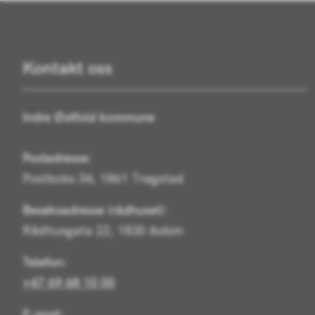
Kontakt oss
Indre Østfold kommune
Postadresse:
Postboks 34, 1861 Trøgstad
Besøksadresse (rådhuset):
Rådhusgata 22, 1830 Askim
Telefon:
+47 69 68 10 00
E-post: