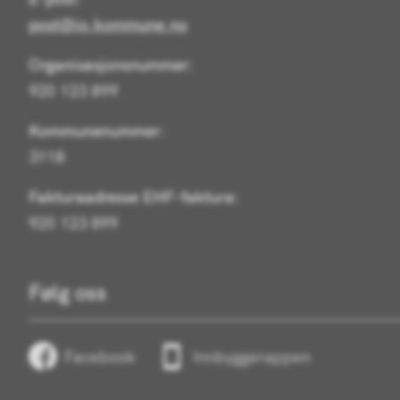
post@io.kommune.no
Organisasjonsnummer:
920 123 899
Kommunenummer:
3118
Fakturaadresse EHF-faktura:
920 123 899
Følg oss
Facebook
Innbyggerappen