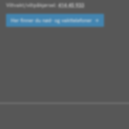
Viltvakt/viltpåkjørsel:
414 45 933
Her finner du nød- og vakttelefoner