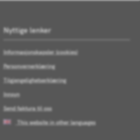
Nyttige lenker
Informasjonskapsler (cookies)
Personvernerklæring
Tilgjengelighetserklæring
Innsyn
Send faktura til oss
This website in other languages