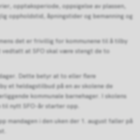
ier, opptaksperiode, oppsigelse av plassen,
glig oppholdstid, åpningstider og bemanning og
ns det er frivillig for kommunene til å tilby
 vedtatt at SFO skal være stengt de to
ager. Dette betyr at to eller flere
lby et heldagstilbud på en av skolene de
ærliggende kommunale barnehager. I skolens
til nytt SFO-år starter opp.
opp mandagen i den uken der 1. august faller på
st.