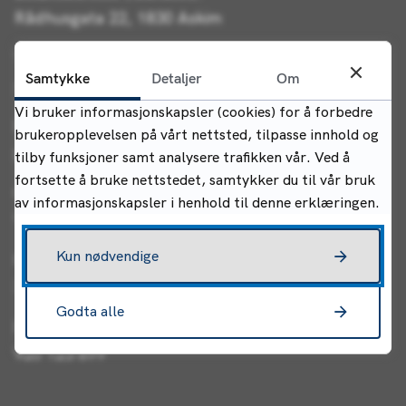
Rådhusgata 22, 1830 Askim
Telefon:
Samtykke
Detaljer
Om
+47 69 68 10 00
Vi bruker informasjonskapsler (cookies) for å forbedre
E-post:
brukeropplevelsen på vårt nettsted, tilpasse innhold og
post@io.kommune.no
tilby funksjoner samt analysere trafikken vår. Ved å
fortsette å bruke nettstedet, samtykker du til vår bruk
Organisasjonsnummer:
av informasjonskapsler i henhold til denne erklæringen.
920 123 899
Kun nødvendige
Kommunenummer:
3118
Godta alle
Fakturaadresse EHF-faktura:
920 123 899