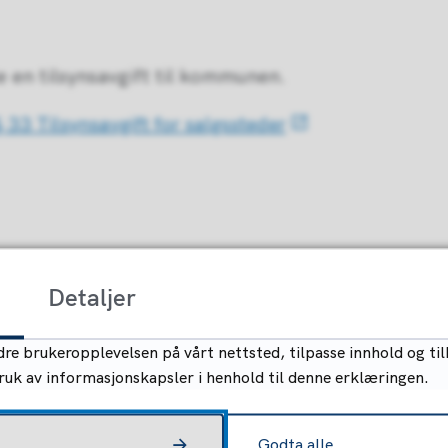
e en tilsynsavgift til kommunen.
 33 Tilsynsavgift for salgssteder
Detaljer
re brukeropplevelsen på vårt nettsted, tilpasse innhold og til
bruk av informasjonskapsler i henhold til denne erklæringen.
Godta alle