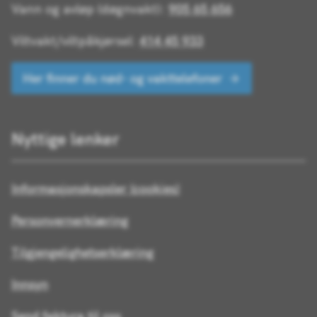
Vann og avløp (døgnvakt):
905 65 656
Viltvakt/viltpåkjørsel:
414 45 933
Her finner du nød- og vakttelefoner
Nyttige lenker
Informasjonskapsler (cookies)
Personvernerklæring
Tilgjengelighetserklæring
Innsyn
Send faktura til oss