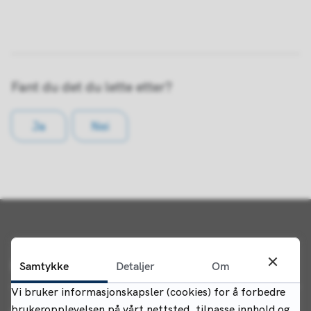
Fant du det du lette etter?
Ja
Nei
Kontakt oss
Samtykke
Detaljer
Om
Vi bruker informasjonskapsler (cookies) for å forbedre
brukeropplevelsen på vårt nettsted, tilpasse innhold og