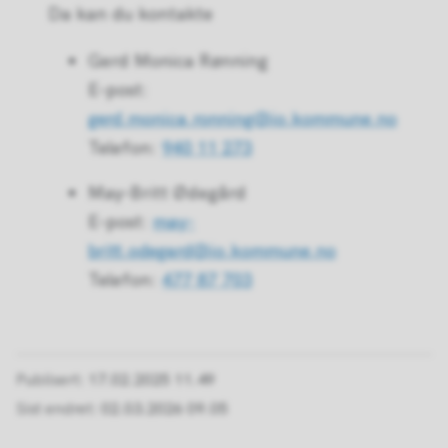
Da kan du kontakte
Gerd Monica Rønning
E-post:
gerd.monica.ronning@io.kommune.no
Telefon:
940 11 273
May-Britt Ødegård
E-post:
may-
britt.odegard@io.kommune.no
Telefon:
477 87 703
Publisert
17.02.2025 11.49
Sist endret
02.03.2026 09.05