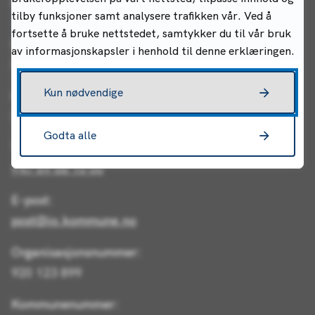
Indre Østfold kommune
tilby funksjoner samt analysere trafikken vår. Ved å
fortsette å bruke nettstedet, samtykker du til vår bruk
Postadresse:
av informasjonskapsler i henhold til denne erklæringen.
Postboks 34, 1861 Trøgstad
Kun nødvendige
Besøksadresse (rådhuset):
Rådhusgata 22, 1830 Askim
Godta alle
Telefon:
+47 69 68 10 00
E-post:
post@io.kommune.no
Organisasjonsnummer:
920 123 899
Kommunenummer: