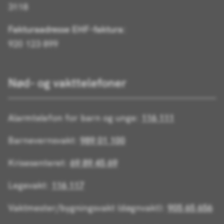
3118
Fakturaadresse EHF-faktura:
920 123 899
Nød- og vakttelefoner
Alarmtelefon for barn og unge:
116 111
Barnevernsvakt:
989 01 100
Krisesenteret:
69 89 45 69
Legevakt:
116 117
Vaktmester/bygningsvakt (døgnvakt):
905 65 656