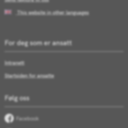
This website in other languages
For deg som er ansatt
Intranett
Startsiden for ansatte
Følg oss
Facebook