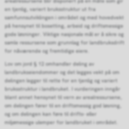
arealressursene blir disponert på en måte som gir
en tjenlig, variert bruksstruktur ut fra
samfunnsutviklingen i området og med hovedvekt
på hensynet til bosetting, arbeid og driftsmessige
gode løsninger. Viktige nasjonale mål er å sikre og
samle ressursene som grunnlag for landbruksdrift
for nåværende og fremtidige eiere.
Lov om jord § 12 omhandler deling av
landbrukseiendommer og det legges vekt på om
delingen legger til rette for en tjenlig og variert
bruksstruktur i landbruket. I vurderingen inngår
blant annet hensynet til vern av arealressursene,
om delingen fører til en driftsmessig god løsning,
og om delingen kan føre til drifts- eller
miljømessige ulemper for landbruket i området.