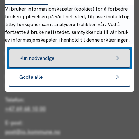
Vi bruker informasjonskapsler (cookies) for å forbedre
Kontakt oss
brukeropplevelsen på vårt nettsted, tilpasse innhold og
tilby funksjoner samt analysere trafikken vår. Ved å
fortsette å bruke nettstedet, samtykker du til vår bruk
Indre Østfold kommune
av informasjonskapsler i henhold til denne erklæringen.
Postadresse:
Kun nødvendige
Postboks 34, 1861 Trøgstad
Besøksadresse (rådhuset):
Godta alle
Rådhusgata 22, 1830 Askim
Telefon:
+47 69 68 10 00
E-post:
post@io.kommune.no