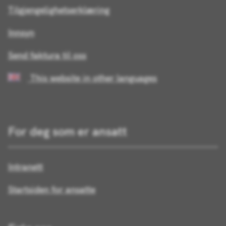
Tilgjengelighetserklæring
Innsyn
Send faktura til oss
This website in other languages
For deg som er ansatt
Intranett
Startsiden for ansatte