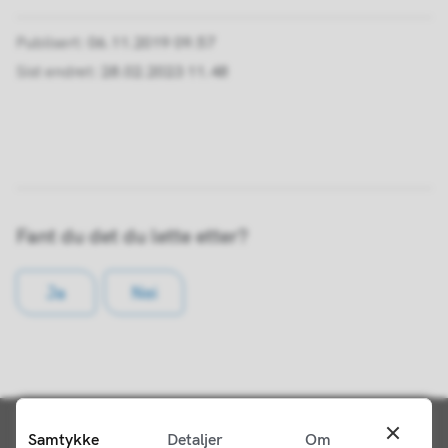
Publisert
06.11.2019 09.57
Sist endret
28.02.2023 11.48
Fant du det du lette etter?
Ja
Nei
Samtykke
Detaljer
Om