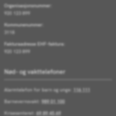
Organisasjonsnummer:
920 123 899
Kommunenummer:
3118
Fakturaadresse EHF-faktura:
920 123 899
Nød- og vakttelefoner
Alarmtelefon for barn og unge:
116 111
Barnevernsvakt:
989 01 100
Krisesenteret:
69 89 45 69