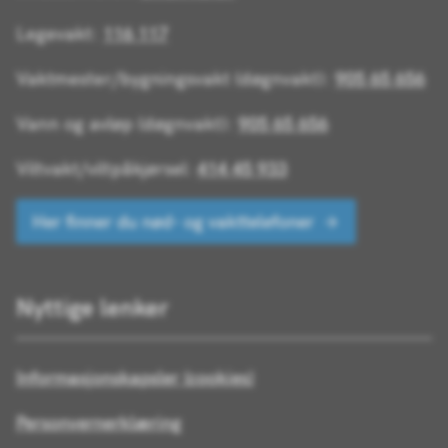
Legevakt:
116 117
Vaktmester/bygningsvakt (døgnvakt):
905 65 656
Vann og avløp (døgnvakt):
905 65 656
Viltvakt/viltpåkjørsel:
414 45 933
Her finner du nød- og vakttelefoner
Nyttige lenker
Informasjonskapsler (cookies)
Personvernerklæring