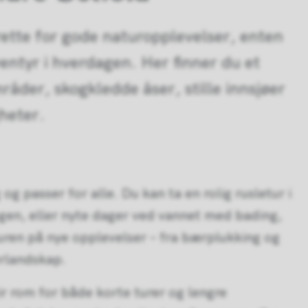
 rette for gode naturopplevelser, enten
eventyr i hverdagen. Her finner du et
åder, skogkledde åser, stille innsjøer
gheter.
g og passer for alle. Du kan ta en rolig rusletur i
ogen, eller nyte dager ved vannet med bading,
turen på nye opplevelser – fra bærplukking og
erlandskap.
rom for både korte turer og lengre