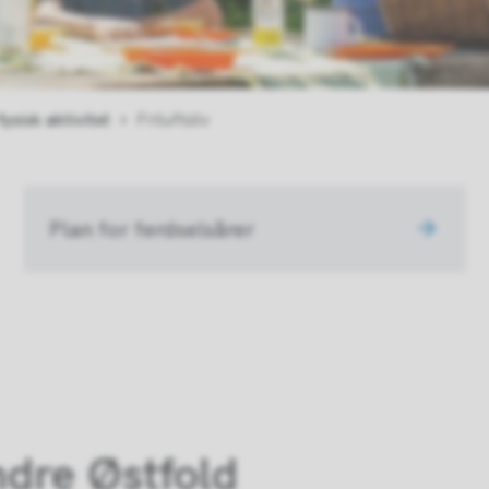
fysisk aktivitet
Friluftsliv
Plan for ferdselsårer
Indre Østfold