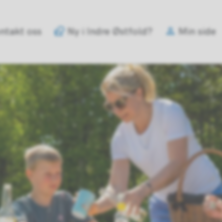
e
ntakt oss
Ny i Indre Østfold?
Min side
old
mune