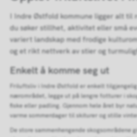
I Indre Østfold kommune ligger alt til
du søker stillhet, aktivitet eller små 
variert landskap med frodige kulturomr
og et rikt nettverk av stier og turmuli
Enkelt å komme seg ut
Friluftsliv i Indre Østfold er enkelt tilgjengeli
nærområdet, legge ut på lengre fotturer i sk
fiske eller padling. Gjennom hele året byr na
varme sommerdager til skiturer og stille vint
De store sammenhengende skogsområdene gir 