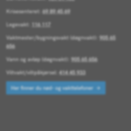
Krisesenteret:
69 89 45 69
Legevakt:
116 117
Vaktmester/bygningsvakt (døgnvakt):
905 65
656
Vann og avløp (døgnvakt):
905 65 656
Viltvakt/viltpåkjørsel:
414 45 933
Her finner du nød- og vakttelefoner