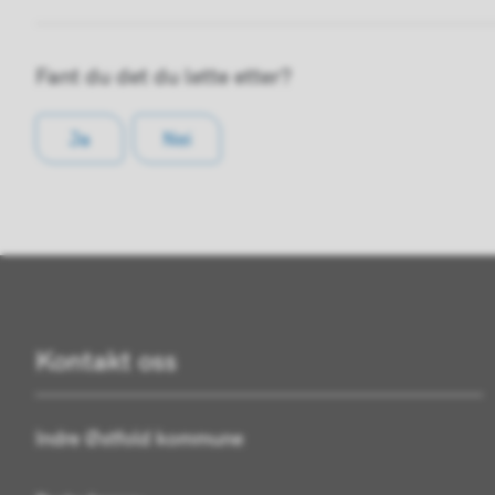
Fant du det du lette etter?
Ja
Nei
Kontakt oss
Indre Østfold kommune