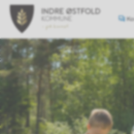
Indr
Ko
Østf
kom