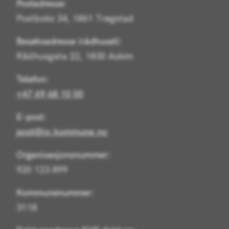
Postadresse:
Postboks 34, 1861 Trøgstad
Besøksadresse (rådhuset):
Rådhusgata 22, 1830 Askim
Telefon:
+47 69 68 10 00
E-post:
post@io.kommune.no
Organisasjonsnummer:
920 123 899
Kommunenummer:
3118