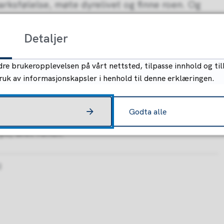
rksfølelse, møte dyrelivet og finne roen. Og
Detaljer
skap
re brukeropplevelsen på vårt nettsted, tilpasse innhold og til
å om fellesskap, helse og livskvalitet. I Indre
bruk av informasjonskapsler i henhold til denne erklæringen.
d lag, foreninger og arrangementer som gjør det
ner eller erfaren.
Godta alle
ll, året rundt.
2