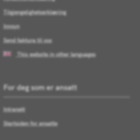
Tilgjengelighetserklæring
Innsyn
Send faktura til oss
This website in other languages
For deg som er ansatt
Intranett
Startsiden for ansatte