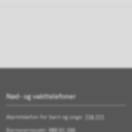
Nød- og vakttelefoner
Alarmtelefon for barn og unge:
116 111
Barnevernsvakt:
989 01 100