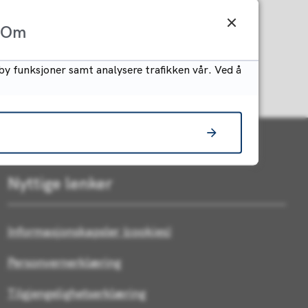
Om
by funksjoner samt analysere trafikken vår. Ved å
Nyttige lenker
Informasjonskapsler (cookies)
Personvernerklæring
Tilgjengelighetserklæring