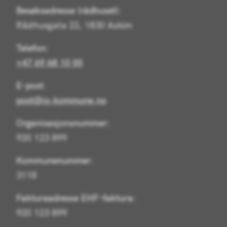
Besøksadresse (rådhuset):
Rådhusgata 22, 1830 Askim
Telefon:
+47 69 68 10 00
E-post:
post@io.kommune.no
Organisasjonsnummer:
920 123 899
Kommunenummer:
3118
Fakturaadresse EHF-faktura:
920 123 899