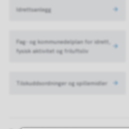
Idrettsanlegg
Fag- og kommunedelplan for idrett,
fysisk aktivitet og friluftsliv
Tilskuddsordninger og spillemidler