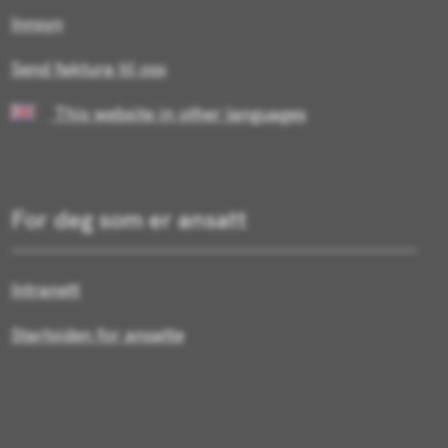
Innsyn
Send faktura til oss
This website in other languages
For deg som er ansatt
Intranett
Startsiden for ansatte