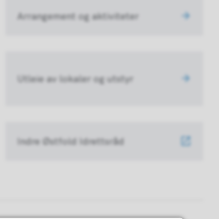
Arrangement og aktiviteter
Utleie av lokaler og utstyr
Indre Østfold Idrettsråd