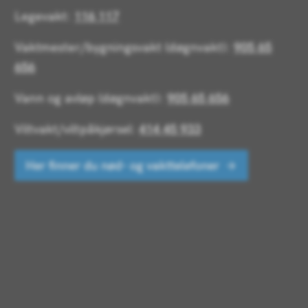
Legevakt:
116 117
Vaktmester/bygningsvakt (døgnvakt):
905 65
656
Vann og avløp (døgnvakt):
905 65 656
Viltvakt/viltpåkjørsel:
414 45 933
Her finner du nød- og vakttelefoner