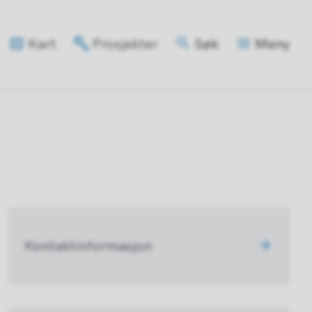
Vis
Kart
Prosjekter
Søk
Meny
Kontaktinformasjon