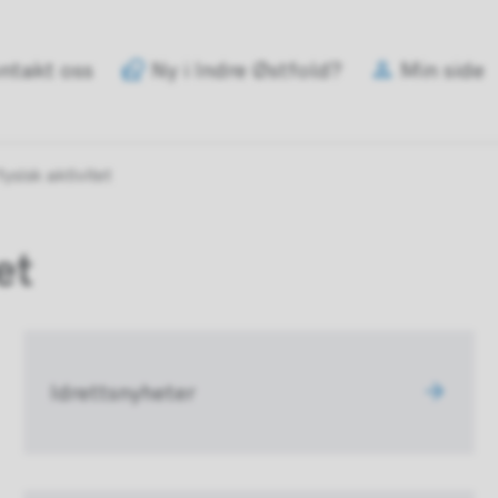
e
ntakt oss
Ny i Indre Østfold?
Min side
old
mune
fysisk aktivitet
et
Idrettsnyheter