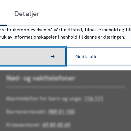
Detaljer
re brukeropplevelsen på vårt nettsted, tilpasse innhold og til
bruk av informasjonskapsler i henhold til denne erklæringen.
Godta alle
Nød- og vakttelefoner
Alarmtelefon for barn og unge:
116 111
Barnevernsvakt:
989 01 100
Krisesenteret:
69 89 45 69