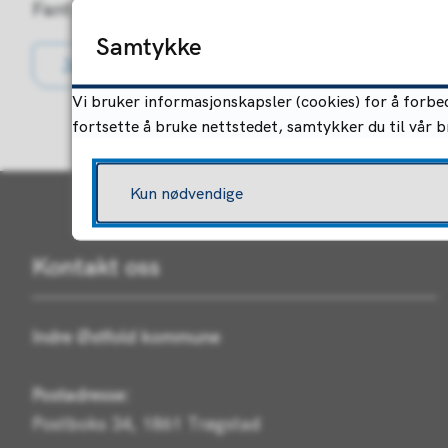
Fant du det du lette etter?
Samtykke
Ja
Nei
Vi bruker informasjonskapsler (cookies) for å forbed
fortsette å bruke nettstedet, samtykker du til vår 
Kun nødvendige
Kontakt oss
Indre Østfold kommune
Postadresse:
Postboks 34, 1861 Trøgstad