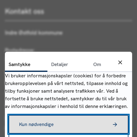
Kontakt oss
Indre Østfold kommune
Postadresse:
Postboks 34, 1861 Trøgstad
Samtykke
Detaljer
Om
Besøksadresse (rådhuset):
Vi bruker informasjonskapsler (cookies) for å forbedre
Rådhusgata 22, 1830 Askim
brukeropplevelsen på vårt nettsted, tilpasse innhold og
tilby funksjoner samt analysere trafikken vår. Ved å
Telefon:
fortsette å bruke nettstedet, samtykker du til vår bruk
+47 69 68 10 00
av informasjonskapsler i henhold til denne erklæringen.
E-post:
Kun nødvendige
post@io.kommune.no