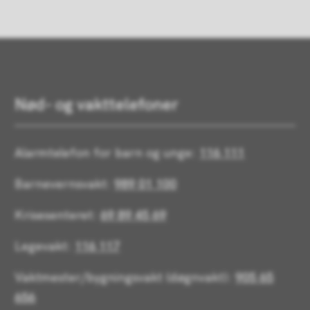
Nød- og vakttelefoner
Alarmtelefon for barn og unge:
116 111
Barnevernsvakt:
989 01 100
Krisesenteret:
69 89 45 69
Legevakt:
116 117
Vaktmester/bygningsvakt (døgnvakt):
905 65
656