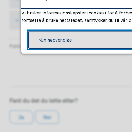
Vi bruker informasjonskapsler (cookies) for å forbed
For deg som ønsker mer utfordring
fortsette å bruke nettstedet, samtykker du til vår 
Kun nødvendige
Publisert
09.06.2026 10.15
Sist endret
09.06.2026 11.3
Fant du det du lette etter?
Ja
Nei