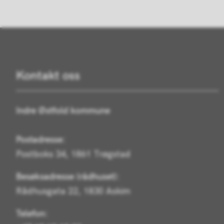
Kontakt oss
Indre Østfold kommune
Postadresse:
Postboks 34, 1861 Trøgstad
Besøksadresse (rådhuset):
Rådhusgata 22, 1830 Askim
Telefon: