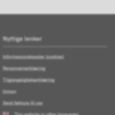
Nyttige lenker
Informasjonskapsler (cookies)
Personvernerklæring
Tilgjengelighetserklæring
Innsyn
Send faktura til oss
This website in other languages