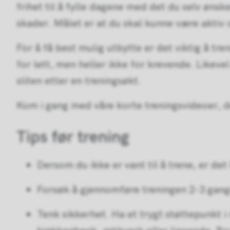
frihet til å fylle dagene med det du selv ønsk
skader. Målet er at du skal kunne være aktiv 
For å få best mulig utbytte er det viktig å tr
for lett, men heller ikke for krevende. Likevel
sliten etter en treningsøkt.
Kom i gang med våre korte treningsvideoer, de 
Tips før trening
Dersom du ikke er vant til å trene, er det
Forsøk å gjennomføre treningen 2-3 gange
Tenk sikkerhet. Ha et trygt støttepunkt i