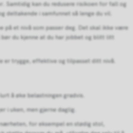
er. Samtidig kan du redusere risikoen for fall og
og deltakende i samfunnet så lenge du vil.
ene på et nivå som passer deg. Det skal ikke være
 bør du kjenne at du har jobbet og blitt litt
er trygge, effektive og tilpasset ditt nivå.
 lurt å øke belastningen gradvis.
r i uken, men gjerne daglig.
 nærheten, for eksempel en stødig stol,