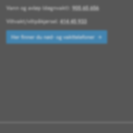
Vann og avløp (døgnvakt):
905 65 656
Viltvakt/viltpåkjørsel:
414 45 933
Her finner du nød- og vakttelefoner