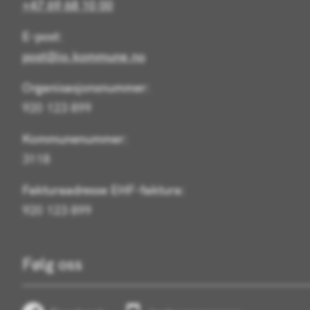
+47 69 68 10 00
E-post:
post@io.kommune.no
Organisasjonsnummer:
920 123 899
Kommunenummer:
3118
Fakturaadresse EHF-faktura:
920 123 899
Følg oss