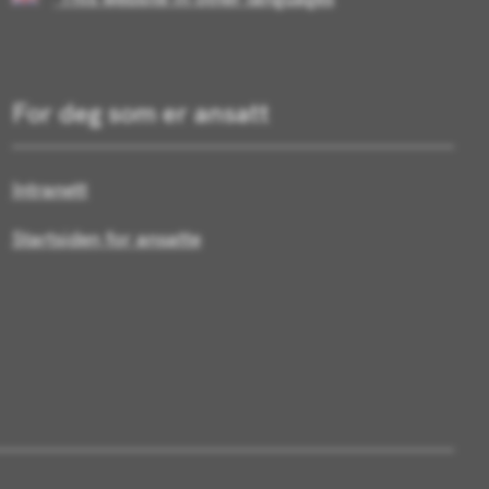
For deg som er ansatt
Intranett
Startsiden for ansatte