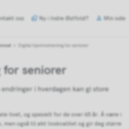
e
ntakt oss
Ny i Indre Østfold?
Min side
old
mune
jemmet
Digital hjemmetrening for seniorer
 for seniorer
å endringer i hverdagen kan gi store
e livet, og spesielt for de over 65 år. Å være i
e, men også til økt livskvalitet og gir deg større