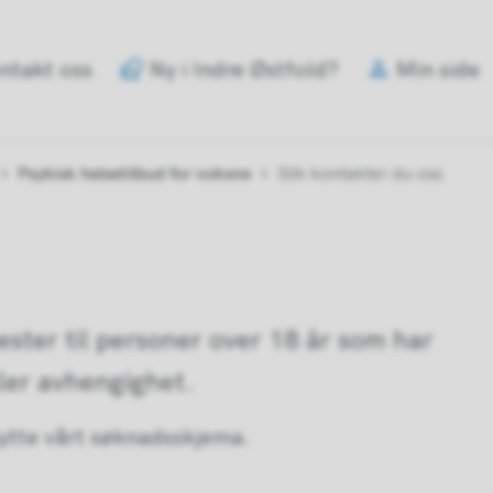
e
ntakt oss
Ny i Indre Østfold?
Min side
old
mune
Psykisk helsetilbud for voksne
Slik kontakter du oss
enester til personer over 18 år som har
ller avhengighet.
nytte vårt søknadsskjema.