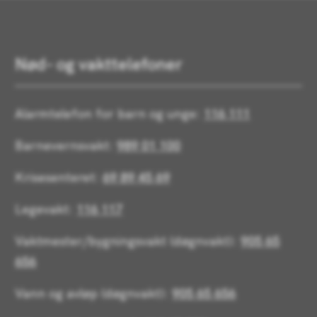
Nød- og vakttelefoner
Alarmtelefon for barn og unge:
116 111
Barnevernsvakt:
989 01 100
Krisesenteret:
69 89 45 69
Legevakt:
116 117
Vaktmester/bygningsvakt (døgnvakt):
905 65
656
Vann og avløp (døgnvakt):
905 65 656