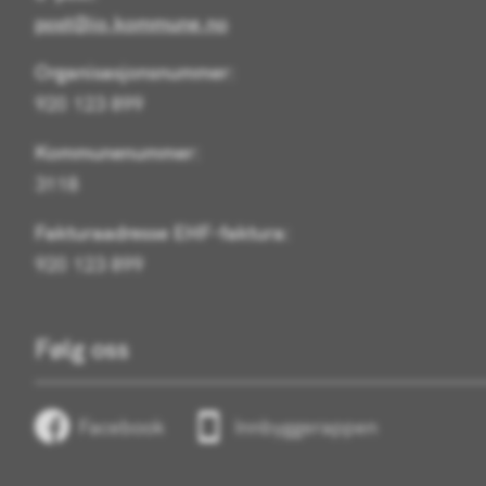
post@io.kommune.no
Organisasjonsnummer:
920 123 899
Kommunenummer:
3118
Fakturaadresse EHF-faktura:
920 123 899
Følg oss
Facebook
Innbyggerappen