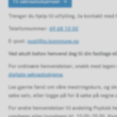
Til søknadsskjemaer
Trenger du hjelp til utfylling, ta kontakt med
Telefonnummer:
69 68 10 00
E-post:
post@io.kommune.no
Ved akutt behov henvend deg til din fastlege ell
For ordinære henvendelser, snakk med legen di
digitale søknadsskjema
.
Les gjerne først om våre mestringskurs, og s
søke selv, eller logge på for å søke på vegne 
For andre henvendelser til avdeling Psykisk h
onsdager eller torsdager kl. 13.00-15.00. K