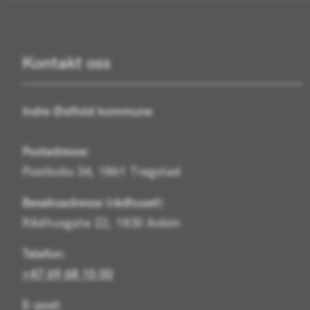
Kontakt oss
Indre Østfold kommune
Postadresse:
Postboks 34, 1861 Trøgstad
Besøksadresse (rådhuset):
Rådhusgata 22, 1830 Askim
Telefon:
+47 69 68 10 00
E-post: