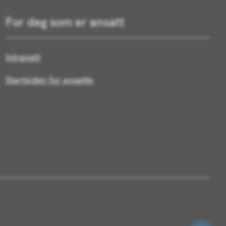
For deg som er ansatt
Intranett
Startsiden for ansatte