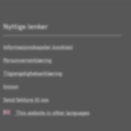
Nyttige lenker
Informasjonskapsler (cookies)
Personvernerklæring
Tilgjengelighetserklæring
Innsyn
Send faktura til oss
This website in other languages