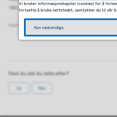
Vi bruker informasjonskapsler (cookies) for å forbed
1861 Trøgstad
fortsette å bruke nettstedet, samtykker du til vår 
Publisert
14.08.2020 12.56
Sist endret
03.08.2026 12.0
Kun nødvendige
Fant du det du lette etter?
Ja
Nei