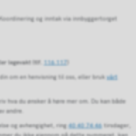
 Koordinering og inntak via innbyggertorget
er legevakt (tlf.
116 117
)
n om en henvisning til oss, eller bruk
vårt
kriv hva du ønsker å høre mer om. Du kan både
av andre.
else og avhengighet, ring
40 40 74 46
tirsdager,
ommer du ikke gjennom på dette nummeret, kan