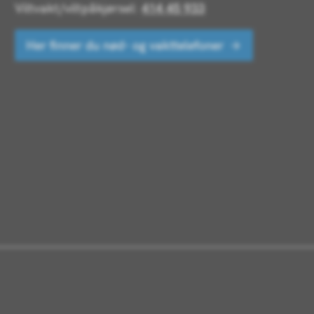
Viltvakt/viltpåkjørsel:
414 45 933
Her finner du nød- og vakttelefoner