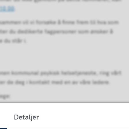
10 00
.
 sammen vil vi forsøke å finne frem til hva som
øter du dedikerte fagpersoner som ønsker å
 du står i.
nen kommunal psykisk helsetjeneste, ring vårt
ter de deg i kontakt med en av våre ledere.
ege:
Detaljer