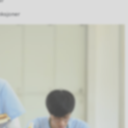
er
nksjoner