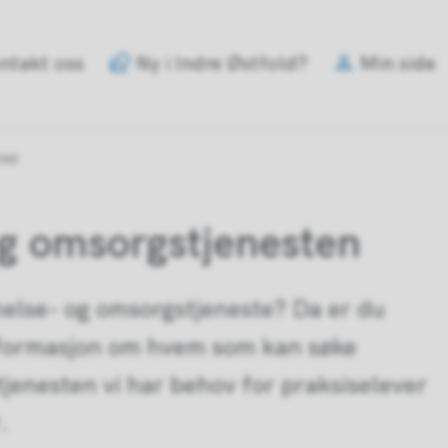
e
ntakt oss
Ny i Indre Østfold?
Min side
old
mune
oss
 og omsorgstjenesten
else- og omsorgstjeneste? Da er du
informasjon om hvem som kan søke
tjenesten vi har behov for praksiselever
.