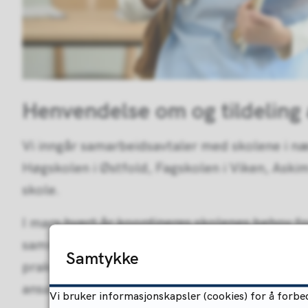
Henvendelse om og tildeling 
Vi inngår samarbeidsavtaler med skolene i næ
Høgskolen i Østfold, Fagskolen i Viken, Ask
skole.
I mars hvert år koordineres skolenes behov 
sammen med helse- og omsorgstjenesten. Vi for
Samtykke
praksisplasser. Praksisplassene skal være en 
ansatte.
Vi bruker informasjonskapsler (cookies) for å forbed