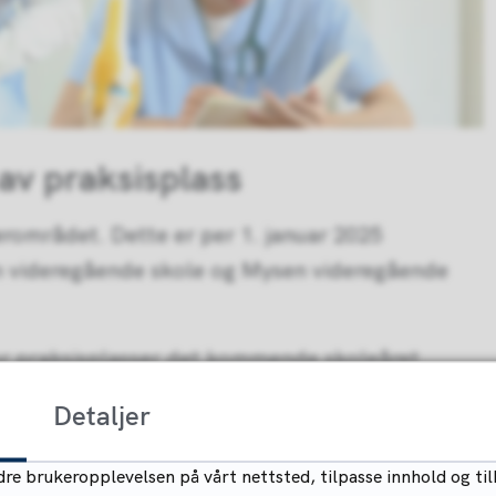
av praksisplass
rområdet. Dette er per 1. januar 2025
im videregående skole og Mysen videregående
for praksisplasser det kommende skoleåret
plikter oss da til å tilby rundt 300
Detaljer
gjensidig læreplass for elever, studenter og våre
re brukeropplevelsen på vårt nettsted, tilpasse innhold og til