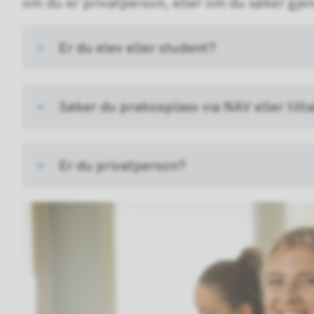
om du er privatperson, eller om du søker gje
Er du elev eller student?
Søker du praksisplass via NAV eller tilt
Er du privatperson?