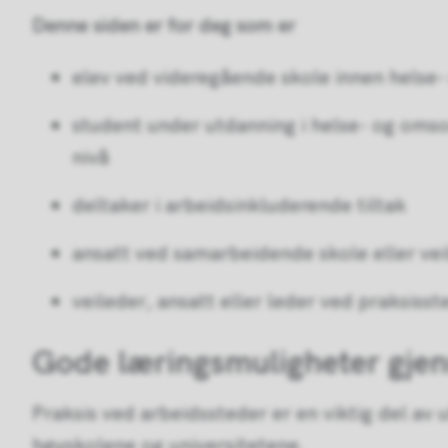
Denne siden er for deg som er
elev ved videregående skole innen helse
student under utdanning i helse- og omso
nivå
deltaker i arbeidsinkluderende tiltak
ansatt ved samarbeidende skole eller vei
veileder, ansatt eller leder ved praksis
Gode læringsmuligheter gje
Praksis ved arbeidssteder er en viktig del av
høyskolene og universitetene.