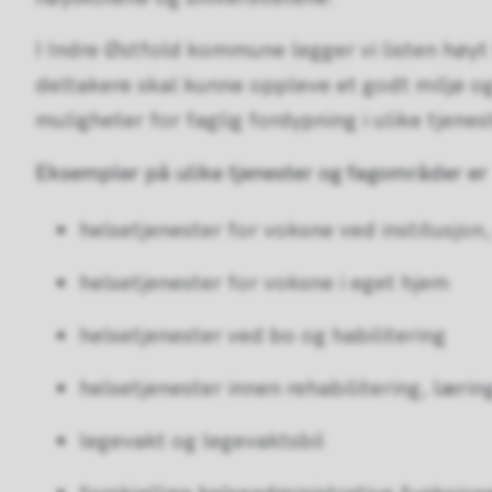
I Indre Østfold kommune legger vi listen høyt 
deltakere skal kunne oppleve et godt miljø og 
muligheter for faglig fordypning i ulike tje
Eksempler på ulike tjenester og fagområder er
helsetjenester for voksne ved institusjon
helsetjenester for voksne i eget hjem
helsetjenester ved bo og habilitering
helsetjenester innen rehabilitering, læring
legevakt og legevaktsbil