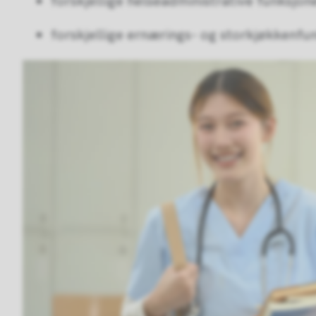
forskjellige helseadministrative funksjon
forskjellige ernærings- og storkjøkkenfu