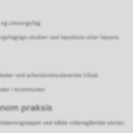
- og omsorgsfag
rgsfaglige studier ved høyskole eller høyere
leder ved arbeidsinkluderende tiltak
steder i kommunen
nnom praksis
 utdanningsløpet ved både videregående skoler,