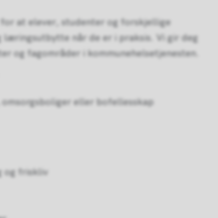
for at elever, studenter og forskjellige
læringsutbytte når de er i praksis. Vi gir deg
nester og fagområder i kommunehelsetjenesten.
, omsorgsboliger eller bofellesskap
 og friskliv